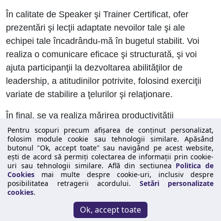
În calitate de Speaker şi Trainer Certificat, ofer
prezentări şi lecţii adaptate nevoilor tale şi ale
echipei tale încadrându-mă în bugetul stabilit. Voi
realiza o comunicare eficace şi structurată, şi voi
ajuta participanţii la dezvoltarea abilităţilor de
leadership, a atitudinilor potrivite, folosind exerciţii
variate de stabilire a ţelurilor şi relaţionare.
În final, se va realiza mărirea productivităţii
datorită influenţei pozitive pe care membrii o vor
Pentru scopuri precum afișarea de conținut personalizat,
folosim module cookie sau tehnologii similare. Apăsând
avea asupra grupului ca un întreg.
butonul "Ok, accept toate" sau navigând pe acest website,
ești de acord să permiți colectarea de informații prin cookie-
Contactează-mă
. Aştept cu nerăbdare să te asist
uri sau tehnologii similare. Află din sectiunea
Politica de
Cookies
mai multe despre cookie-uri, inclusiv despre
în drumul tău spre a deveni un leader de succes.
posibilitatea retragerii acordului.
Setări personalizate
cookies
.
© 2026
Maxwell Leadership
|
Confidentialitate
|
Termeni si conditii
|
Ok, accept toate
Politica cookies
↑